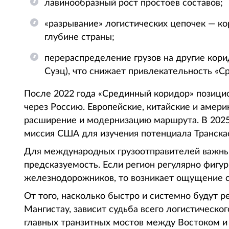
лавинообразный рост простоев составов;
«разрывание» логистических цепочек — кор
глубине страны;
перераспределение грузов на другие кори
Суэц), что снижает привлекательность «С
После 2022 года «Срединный коридор» позицио
через Россию. Европейские, китайские и амер
расширение и модернизацию маршрута. В 2025 
миссия США для изучения потенциала Транска
Для международных грузоотправителей важны н
предсказуемость. Если регион регулярно фигур
железнодорожников, то возникает ощущение с
От того, насколько быстро и системно будут 
Мангистау, зависит судьба всего логистическо
главных транзитных мостов между Востоком и