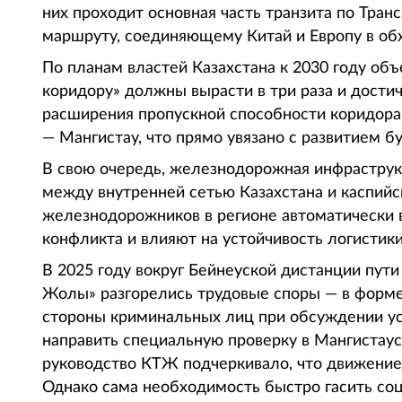
них проходит основная часть транзита по Тр
маршруту, соединяющему Китай и Европу в обх
По планам властей Казахстана к 2030 году об
коридору» должны вырасти в три раза и достич
расширения пропускной способности коридора 
— Мангистау, что прямо увязано с развитием б
В свою очередь, железнодорожная инфраструк
между внутренней сетью Казахстана и каспий
железнодорожников в регионе автоматически в
конфликта и влияют на устойчивость логистики
В 2025 году вокруг Бейнеуской дистанции пут
Жолы» разгорелись трудовые споры — в форм
стороны криминальных лиц при обсуждении у
направить специальную проверку в Мангистау
руководство КТЖ подчеркивало, что движение
Однако сама необходимость быстро гасить соц