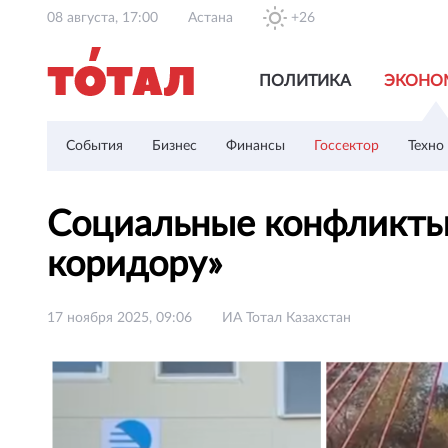
08 августа, 17:00
Астана
+26
ПОЛИТИКА
ЭКОНО
События
Бизнес
Финансы
Госсектор
Техно
Социальные конфликты 
коридору»
17 ноября 2025, 09:06
ИА Тотал Казахстан