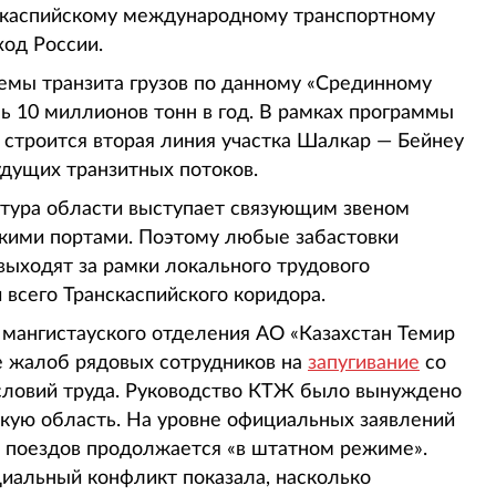
анскаспийскому международному транспортному
од России.
ъемы транзита грузов по данному «Срединному
ь 10 миллионов тонн в год. В рамках программы
строится вторая линия участка Шалкар — Бейнеу
удущих транзитных потоков.
тура области выступает связующим звеном
скими портами. Поэтому любые забастовки
ыходят за рамки локального трудового
 всего Транскаспийского коридора.
и мангистауского отделения АО «Казахстан Темир
е жалоб рядовых сотрудников на
запугивание
со
словий труда. Руководство КТЖ было вынуждено
скую область. На уровне официальных заявлений
 поездов продолжается «в штатном режиме».
иальный конфликт показала, насколько