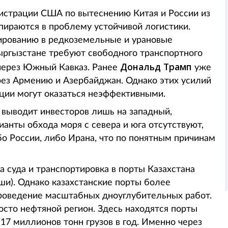
страции США по вытеснению Китая и России из
пираются в проблему устойчивой логистики.
ированию в редкоземельные и урановые
ыргызстане требуют свободного транспортного
Дональд Трамп
через Южный Кавказ. Ранее
уже
рез Армению и Азербайджан. Однако этих усилий
иции могут оказаться неэффективными.
» выводит инвесторов лишь на западный,
анты обхода моря с севера и юга отсутствуют,
бо России, либо Ирана, что по понятным причинам
а суда и транспортировка в порты Казахстана
ши). Однако казахстанские порты более
проведение масштабных дноуглубительных работ.
осто нефтяной регион. Здесь находятся порты
17 миллионов тонн грузов в год. Именно через