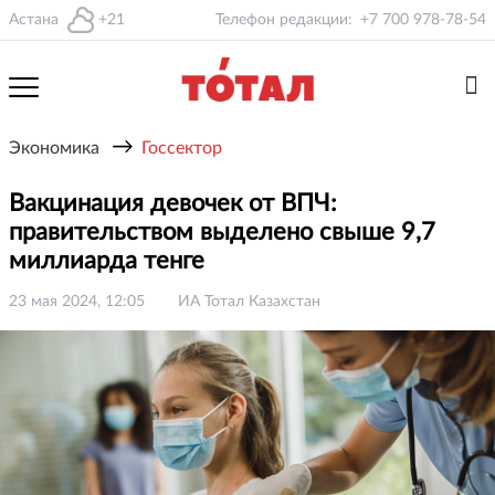
Астана
+21
Телефон редакции:
+7 700 978-78-54
→
Экономика
Госсектор
Вакцинация девочек от ВПЧ:
правительством выделено свыше 9,7
миллиарда тенге
23 мая 2024, 12:05
ИА Тотал Казахстан