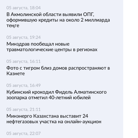
05 августа, 18:04
В Акмолинской области выявили ОПГ,
оформившую кредиты на около 2 миллиарда
теңге
05 августа, 19:24
Минздрав пообещал новые
травматологические центры в регионах
05 августа, 16:11
Фото с тигром близ домов распространяют в
Казнете
05 августа, 16:49
Кубинский крокодил Фидель Алматинского
зоопарка отметил 40-летний юбилей
05 августа, 21:11
Минэнерго Казахстана выставит 24
нефтегазовых участка на онлайн-аукцион
05 августа, 22:07