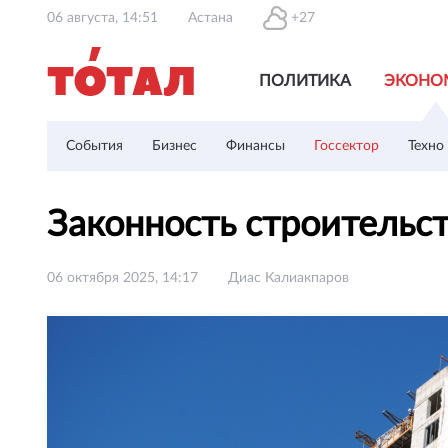
06 августа, 14:51
Астана
+27
ПОЛИТИКА
ЭКОНО
События
Бизнес
Финансы
Госсектор
Техно
Законность строительс
06 октября 2025, 14:17
Диас Калиакпаров