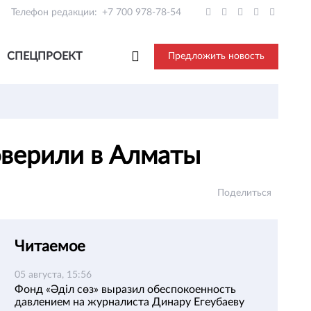
Телефон редакции:
+7 700 978-78-54
СПЕЦПРОЕКТ
Предложить новость
роверили в Алматы
Поделиться
Читаемое
05 августа, 15:56
Фонд «Әділ сөз» выразил обеспокоенность
давлением на журналиста Динару Егеубаеву