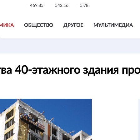
469,85
542,16
5,78
МИКА
ОБЩЕСТВО
ДРУГОЕ
МУЛЬТИМЕДИА
тва 40-этажного здания п