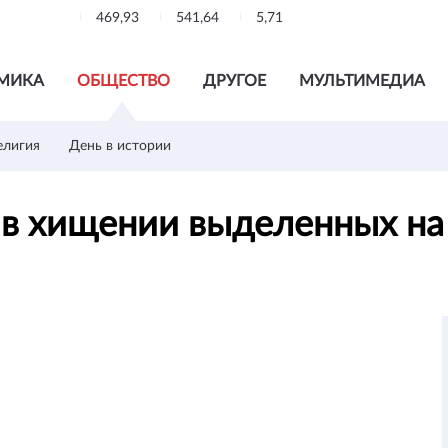
469,93
541,64
5,71
МИКА
ОБЩЕСТВО
ДРУГОЕ
МУЛЬТИМЕДИА
елигия
День в истории
в хищении выделенных на