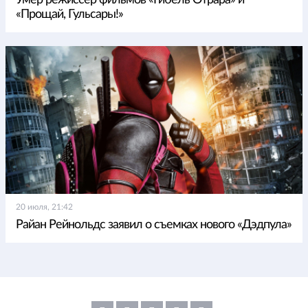
Умер режиссер фильмов «Гибель Отрара» и
«Прощай, Гульсары!»
20 июля, 21:42
Райан Рейнольдс заявил о съемках нового «Дэдпула»