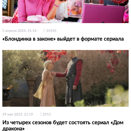
5 апреля 2024, 21:14
34545
«Блондинка в законе» выйдет в формате сериала
29 мая 2023, 21:19
2915
Из четырех сезонов будет состоять сериал «Дом
дракона»