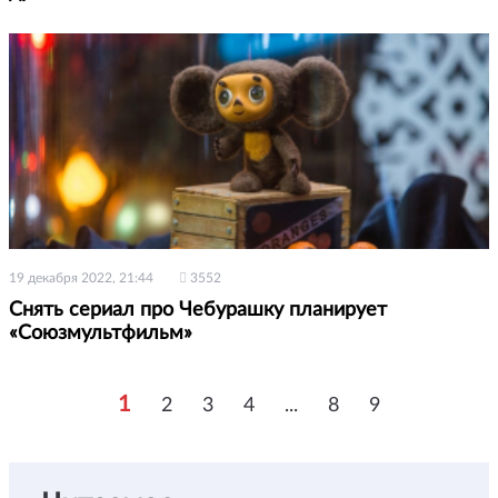
19 декабря 2022, 21:44
3552
Снять сериал про Чебурашку планирует
«Союзмультфильм»
1
2
3
4
...
8
9