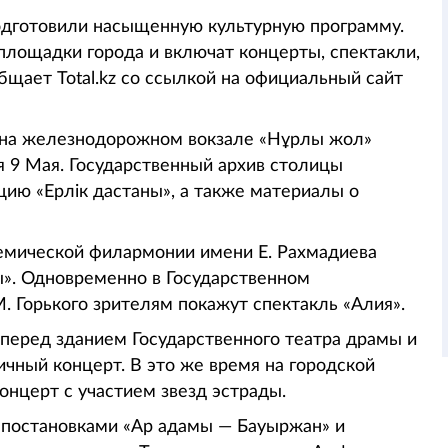
одготовили насыщенную культурную программу.
площадки города и включат концерты, спектакли,
общает Total.kz со ссылкой на официальный сайт
0 на железнодорожном вокзале «Нұрлы жол»
я 9 Мая. Государственный архив столицы
ию «Ерлік дастаны», а также материалы о
адемической филармонии имени Е. Рахмадиева
ы». Одновременно в Государственном
 Горького зрителям покажут спектакль «Алия».
 перед зданием Государственного театра драмы и
чный концерт. В это же время на городской
онцерт с участием звезд эстрады.
 постановками «Ар адамы — Бауыржан» и