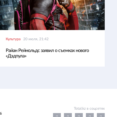
Культура
20 июля, 21:42
Райан Рейнольдс заявил о съемках нового
«Дэдпула»
Total.kz в соцсетях
6