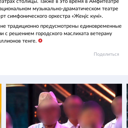
еатрах столицы. Также в это время в Амфитеатре
 национальном музыкально-драматическом театре
т симфонического оркестра «Жеңіс күні».
стане традиционно предусмотрены единовременные
ии с решением городского маслихата ветерану
ллионов тенге.
Поделиться