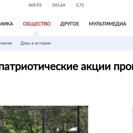
469,93
541,64
5,71
МИКА
ОБЩЕСТВО
ДРУГОЕ
МУЛЬТИМЕДИА
елигия
День в истории
 патриотические акции пр