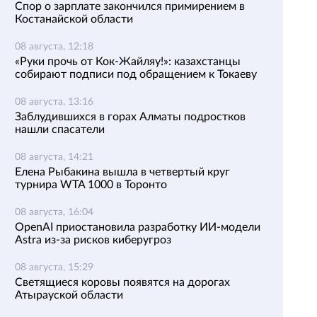
Спор о зарплате закончился примирением в
Костанайской области
08 августа, 12:18
«Руки прочь от Кок-Жайляу!»: казахстанцы
собирают подписи под обращением к Токаеву
08 августа, 13:16
Заблудившихся в горах Алматы подростков
нашли спасатели
08 августа, 14:21
Елена Рыбакина вышла в четвертый круг
турнира WTA 1000 в Торонто
08 августа, 16:04
OpenAI приостановила разработку ИИ-модели
Astra из-за рисков киберугроз
08 августа, 15:29
Светящиеся коровы появятся на дорогах
Атырауской области