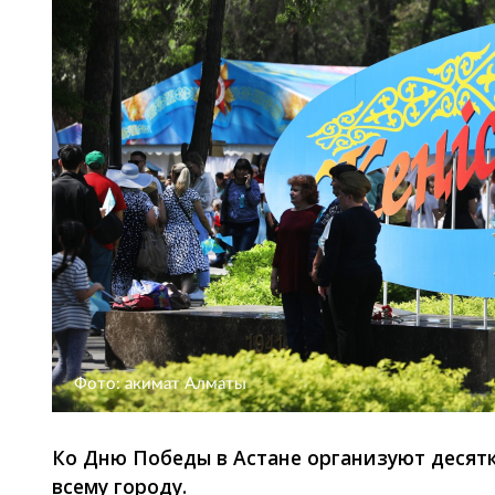
Фото: акимат Алматы
Ко Дню Победы в Астане организуют десят
всему городу.