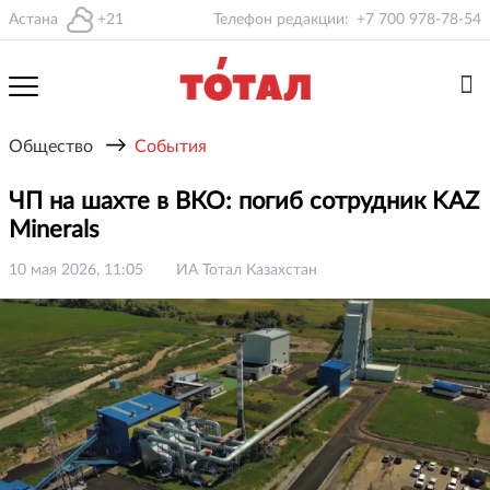
Астана
+21
Телефон редакции:
+7 700 978-78-54
→
Общество
События
ЧП на шахте в ВКО: погиб сотрудник KAZ
Minerals
10 мая 2026, 11:05
ИА Тотал Казахстан