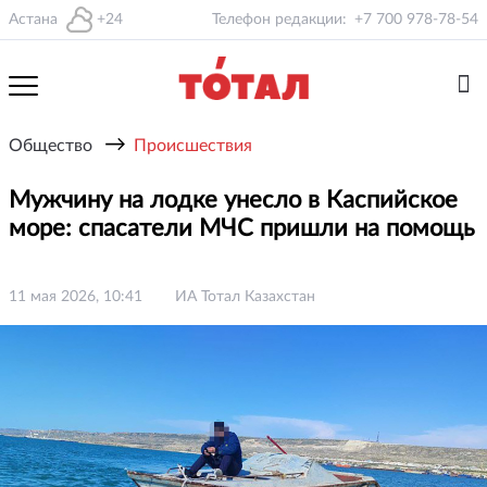
Астана
+24
Телефон редакции:
+7 700 978-78-54
→
Общество
Происшествия
Мужчину на лодке унесло в Каспийское
море: спасатели МЧС пришли на помощь
11 мая 2026, 10:41
ИА Тотал Казахстан