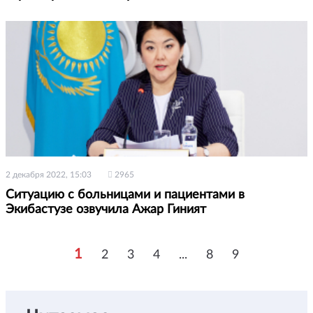
2 декабря 2022, 15:03
2965
Ситуацию с больницами и пациентами в
Экибастузе озвучила Ажар Гиният
1
2
3
4
...
8
9