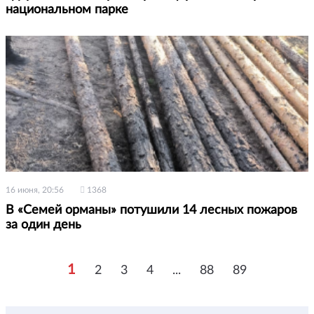
национальном парке
16 июня, 20:56
1368
В «Семей орманы» потушили 14 лесных пожаров
за один день
1
2
3
4
...
88
89