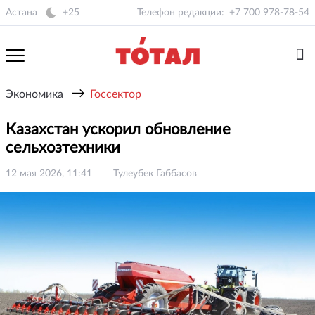
Астана
+25
Телефон редакции:
+7 700 978-78-54
→
Экономика
Госсектор
Казахстан ускорил обновление
сельхозтехники
12 мая 2026, 11:41
Тулеубек Габбасов