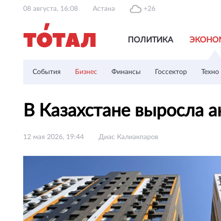
08 августа, 16:08
Астана
+26
ПОЛИТИКА
ЭКОНО
События
Бизнес
Финансы
Госсектор
Техно
В Казахстане выросла 
12 мая 2026, 19:44
Диас Калиакпаров