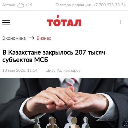
Астана
+19
Телефон редакции:
+7 700 978-78-54
→
Экономика
Бизнес
В Казахстане закрылось 207 тысяч
субъектов МСБ
13 мая 2026, 11:14
Диас Калиакпаров