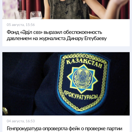
05 августа, 15:56
Фонд «Әділ сөз» выразил обеспокоенность
давлением на журналиста Динару Егеубаеву
04 августа, 16:53
Генпрокуратура опровергла фейк о проверке партии