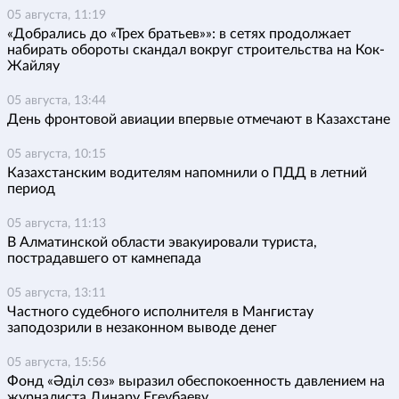
05 августа, 11:19
«Добрались до «Трех братьев»»: в сетях продолжает
набирать обороты скандал вокруг строительства на Кок-
Жайляу
05 августа, 13:44
День фронтовой авиации впервые отмечают в Казахстане
05 августа, 10:15
Казахстанским водителям напомнили о ПДД в летний
период
05 августа, 11:13
В Алматинской области эвакуировали туриста,
пострадавшего от камнепада
05 августа, 13:11
Частного судебного исполнителя в Мангистау
заподозрили в незаконном выводе денег
05 августа, 15:56
Фонд «Әділ сөз» выразил обеспокоенность давлением на
журналиста Динару Егеубаеву