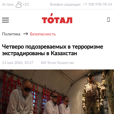
Астана
+23
Телефон редакции:
+7 700 978-78-54
→
Политика
Безопасность
Четверо подозреваемых в терроризме
экстрадированы в Казахстан
13 мая 2026, 10:27
ИА Тотал Казахстан