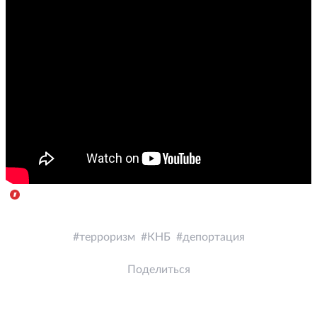
терроризм
КНБ
депортация
Поделиться