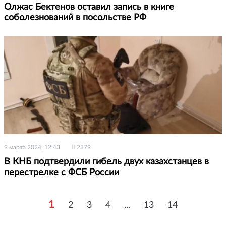
Олжас Бектенов оставил запись в книге
соболезнований в посольстве РФ
9 марта 2024, 12:43
2379
В КНБ подтвердили гибель двух казахстанцев в
перестрелке с ФСБ России
1
2
3
4
...
13
14