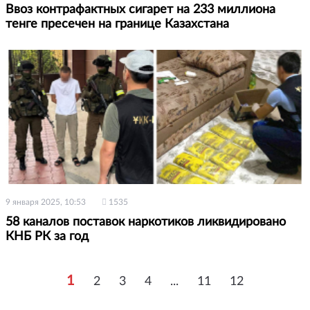
Ввоз контрафактных сигарет на 233 миллиона
тенге пресечен на границе Казахстана
9 января 2025, 10:53
1535
58 каналов поставок наркотиков ликвидировано
КНБ РК за год
1
2
3
4
...
11
12