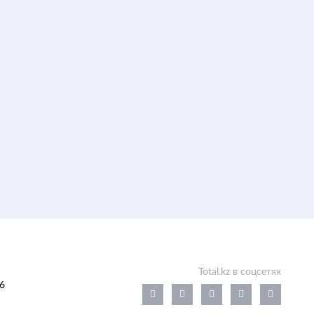
Total.kz в соцсетях
6