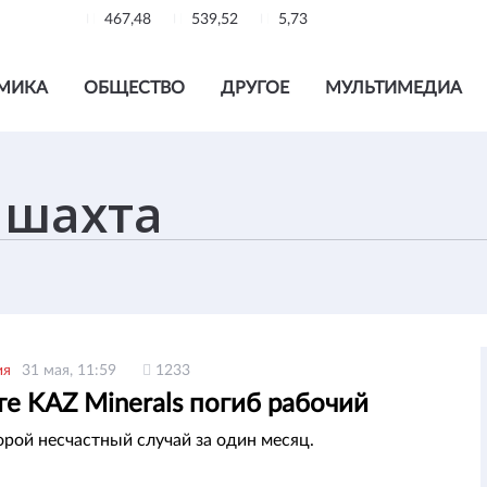
467,48
539,52
5,73
МИКА
ОБЩЕСТВО
ДРУГОЕ
МУЛЬТИМЕДИА
ия
31 мая, 11:59
1233
е KAZ Minerals погиб рабочий
орой несчастный случай за один месяц.