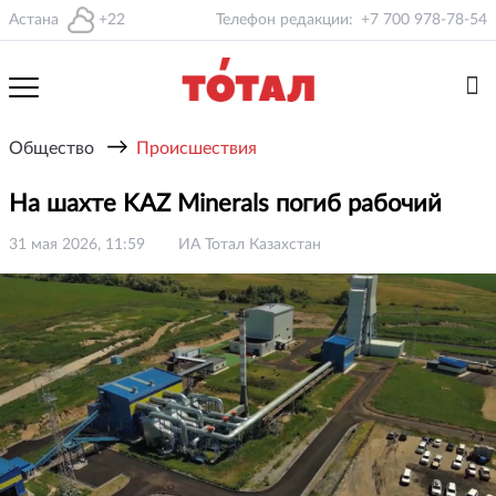
Астана
+22
Телефон редакции:
+7 700 978-78-54
→
Общество
Происшествия
На шахте KAZ Minerals погиб рабочий
31 мая 2026, 11:59
ИА Тотал Казахстан