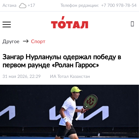
Астана
+17
Телефон редакции:
+7 700 978-78-54
→
Другое
Спорт
Зангар Нурланулы одержал победу в
первом раунде «Ролан Гаррос»
31 мая 2026, 22:29
ИА Тотал Казахстан