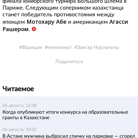
финала юниорского турнира Большого шлема в
Париже. Следующим соперником казахстанца
станет победитель противостояния между
Мотохару Абе
Агасси
японцем
и американцем
Рашером
.
Франция
чемпионат
Зангар Нурланулы
Поделиться
Читаемое
06 августа, 12:08
Когда опубликуют итоги конкурса на образовательные
гранты в Казахстане
06 августа, 10:05
В Астане мужчина выбросил спичку на парковке — сгорел