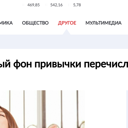
469,85
542,16
5,78
МИКА
ОБЩЕСТВО
ДРУГОЕ
МУЛЬТИМЕДИА
й фон привычки перечисл