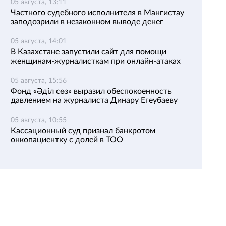
05 августа, 13:11
Частного судебного исполнителя в Мангистау
заподозрили в незаконном выводе денег
05 августа, 14:01
В Казахстане запустили сайт для помощи
женщинам-журналисткам при онлайн-атаках
05 августа, 15:56
Фонд «Әділ сөз» выразил обеспокоенность
давлением на журналиста Динару Егеубаеву
05 августа, 10:55
Кассационный суд признал банкротом
онкопациентку с долей в ТОО