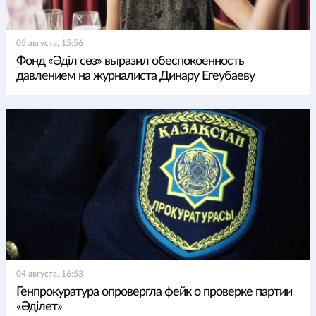
05 августа, 15:56
Фонд «Әділ сөз» выразил обеспокоенность
давлением на журналиста Динару Егеубаеву
04 августа, 16:53
Генпрокуратура опровергла фейк о проверке партии
«Әділет»