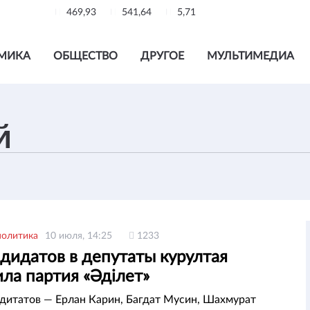
469,93
541,64
5,71
МИКА
ОБЩЕСТВО
ДРУГОЕ
МУЛЬТИМЕДИА
политика
10 июля, 14:25
1233
дидатов в депутаты курултая
ла партия «Әділет»
ндитатов — Ерлан Карин, Багдат Мусин, Шахмурат