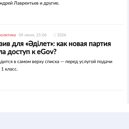
ндрей Лаврентьев и другие.
политика
04 июня, 21:06
3326
ив для «Әділет»: как новая партия
а доступ к eGov?
дится в самом верху списка — перед услугой подачи
 1 класс.