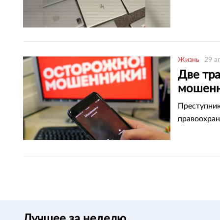
Жизнь
29 а
Две тр
мошенн
полици
Преступник
правоохран
Лучшее за неделю