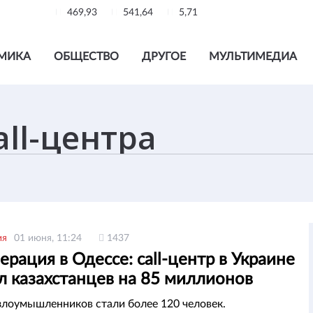
469,93
541,64
5,71
МИКА
ОБЩЕСТВО
ДРУГОЕ
МУЛЬТИМЕДИА
ия
01 июня, 11:24
1437
рация в Одессе: call-центр в Украине
л казахстанцев на 85 миллионов
лоумышленников стали более 120 человек.