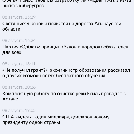
OpenAI приостановила разработку ИИ-модели Astra из-за
рисков киберугроз
08 августа, 15:29
Светящиеся коровы появятся на дорогах Атырауской
области
08 августа, 16:24
Партия «Әділет»: принцип «Закон и порядок» обязателен
для всех
08 августа, 18:11
«Не получил грант?»: экс-министр образования рассказал
о других возможностях бесплатного обучения
08 августа, 20:26
Комплексную работу по очистке реки Есиль проводят в
Астане
08 августа, 19:05
США выделят один миллиард долларов новому
президенту одной страны