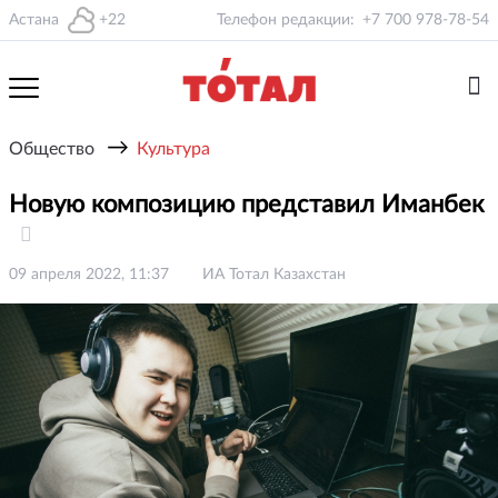
Астана
+22
Телефон редакции:
+7 700 978-78-54
→
Общество
Культура
Новую композицию представил Иманбек
09 апреля 2022, 11:37
ИА Тотал Казахстан