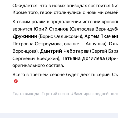
Ожидается, что в новых эпизодах состоится б
Кроме того, герои столкнулись с новыми сем
К своим ролям в продолжении истории кровоп
Юрий Стоянов
вернутся
(Святослав Вернидубо
Дружинин
Артем Ткаче
(Борис Феликсович),
Оль
Петровна Остроумова, она же — Аннушка),
Дмитрий Чеботарев
Воронцова),
(Сергей Бара
Татьяна Догилева
Сергеевич Бредихин),
(Ирин
оригинального состава.
Всего в третьем сезоне будет десять серий. Съ
дата выхода
третий сезон
Вампиры средней пол