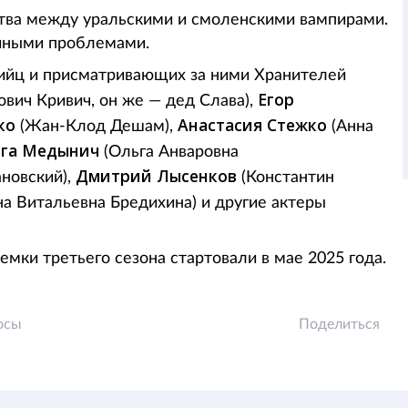
итва между уральскими и смоленскими вампирами.
ейными проблемами.
ийц и присматривающих за ними Хранителей
Егор
вич Кривич, он же — дед Слава),
нко
Анастасия Стежко
(Жан-Клод Дешам),
(Анна
га Медынич
(Ольга Анваровна
Дмитрий Лысенков
новский),
(Константин
а Витальевна Бредихина) и другие актеры
емки третьего сезона стартовали в мае 2025 года.
осы
Поделиться