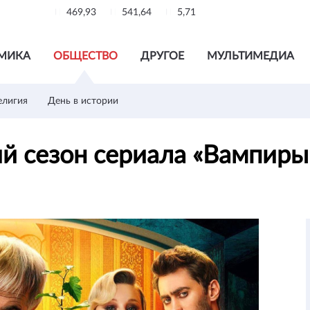
469,93
541,64
5,71
МИКА
ОБЩЕСТВО
ДРУГОЕ
МУЛЬТИМЕДИА
елигия
День в истории
ий сезон сериала «Вампир