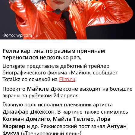
Фото: wp.com
Релиз картины по разным причинам
переносился несколько раз.
Lionsgate представила дебютный трейлер
биографического фильма «Майкл», сообщает
Total.kz со ссылкой на
Film.ru
.
Майкле Джексоне
Проект о
выходит на большие
экраны за рубежом 24 апреля.
Главную роль исполнил племянник артиста
Джаафар Джексон
. В картине также снимались
Колман Доминго
Майлз Теллер
Лора
,
,
Хэрриер
Антуан
и др. Режиссерский пост занял
Фукуа
(«Тренировочный день»).