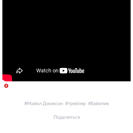
Майкл Джексон
трейлер
байопик
Поделиться