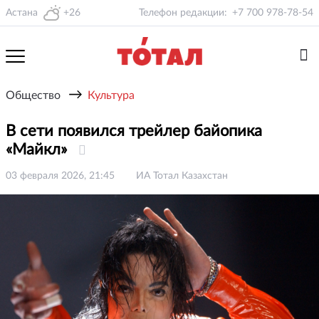
Астана
+26
Телефон редакции:
+7 700 978-78-54
→
Общество
Культура
В сети появился трейлер байопика
«Майкл»
03 февраля 2026, 21:45
ИА Тотал Казахстан