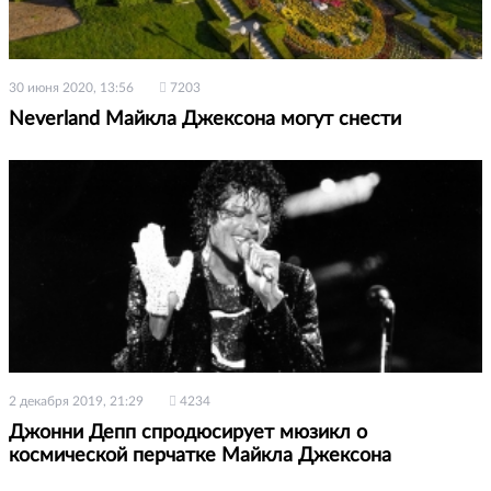
30 июня 2020, 13:56
7203
Neverland Майкла Джексона могут снести
2 декабря 2019, 21:29
4234
Джонни Депп спродюсирует мюзикл о
космической перчатке Майкла Джексона