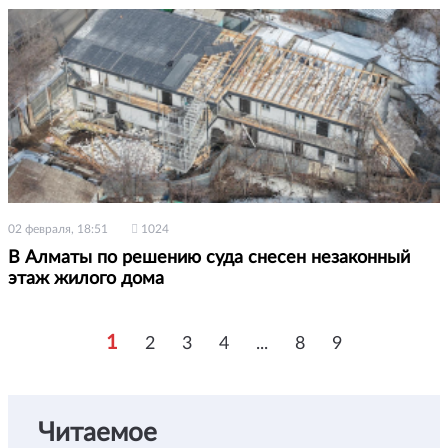
02 февраля, 18:51
1024
В Алматы по решению суда снесен незаконный
этаж жилого дома
1
2
3
4
...
8
9
Читаемое