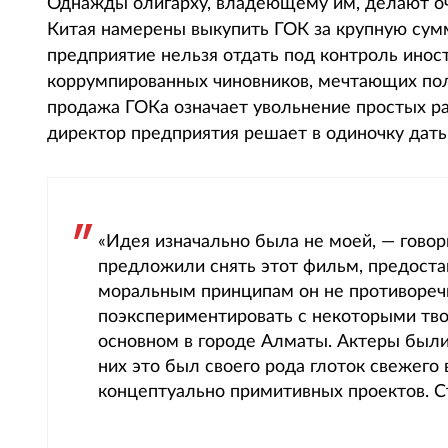
Однажды олигарху, владеющему им, делают о
Китая намерены выкупить ГОК за крупную сумм
предприятие нельзя отдать под контроль инос
коррумпированных чиновников, мечтающих полу
продажа ГОКа означает увольнение простых р
директор предприятия решает в одиночку дат
«Идея изначально была не моей, — гово
предложили снять этот фильм, предостав
моральным принципам он не противоречи
поэкспериментировать с некоторыми тв
основном в городе Алматы. Актеры были
них это был своего рода глоток свежего
концептуально примитивных проектов. Съ