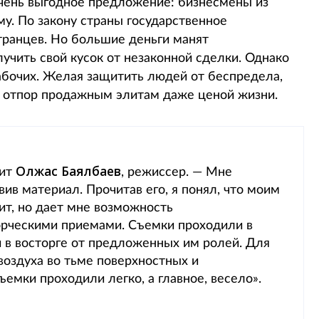
чень выгодное предложение: бизнесмены из
у. По закону страны государственное
транцев. Но большие деньги манят
чить свой кусок от незаконной сделки. Однако
абочих. Желая защитить людей от беспредела,
ь отпор продажным элитам даже ценой жизни.
Олжас Баялбаев
рит
, режиссер. — Мне
ив материал. Прочитав его, я понял, что моим
т, но дает мне возможность
орческими приемами. Съемки проходили в
 в восторге от предложенных им ролей. Для
 воздуха во тьме поверхностных и
емки проходили легко, а главное, весело».