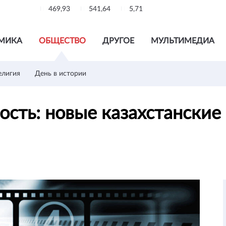
469,93
541,64
5,71
МИКА
ОБЩЕСТВО
ДРУГОЕ
МУЛЬТИМЕДИА
елигия
День в истории
ость: новые казахстанские