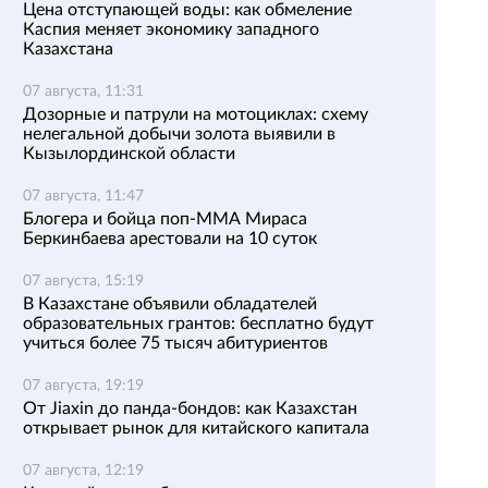
Цена отступающей воды: как обмеление
Каспия меняет экономику западного
Казахстана
07 августа, 11:31
Дозорные и патрули на мотоциклах: схему
нелегальной добычи золота выявили в
Кызылординской области
07 августа, 11:47
Блогера и бойца поп-ММА Мираса
Беркинбаева арестовали на 10 суток
07 августа, 15:19
В Казахстане объявили обладателей
образовательных грантов: бесплатно будут
учиться более 75 тысяч абитуриентов
07 августа, 19:19
От Jiaxin до панда-бондов: как Казахстан
открывает рынок для китайского капитала
07 августа, 12:19