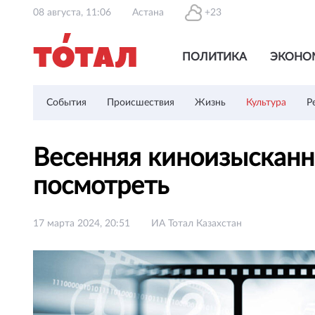
08 августа, 11:06
Астана
+23
ПОЛИТИКА
ЭКОНО
События
Происшествия
Жизнь
Культура
Р
Весенняя киноизысканн
посмотреть
17 марта 2024, 20:51
ИА Тотал Казахстан