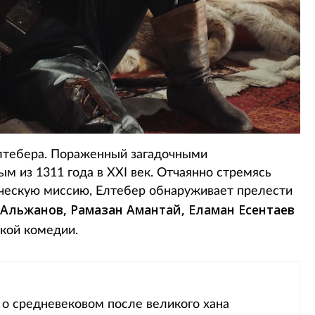
лтебера. Пораженный загадочными
м из 1311 года в XXI век. Отчаянно стремясь
ическую миссию, Елтебер обнаруживает прелести
Альжанов, Рамазан Амантай, Еламан Есентаев
ской комедии.
 о средневековом после великого хана