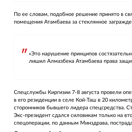
По ее словам, подобное решение принято в свя
помещения Атамбаева за стеклянное загражден
«Это нарушение принципов состязатель
лишил Алмазбека Атамбаева права защищ
Спецслужбы Киргизии 7-8 августа провели оп
в его резиденции в селе Кой-Таш в 20 киломе
сторонников бывшего лидера спецсредства. С
Экс-президент сдался силовикам только на вто
спецоперации, по данным Минздрава, пострада