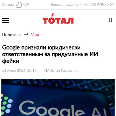
Астана
+19
Телефон редакции:
+7 700 978-78-54
→
Политика
Мир
Google признали юридически
ответственным за придуманные ИИ
фейки
13 июня 2026, 20:19
ИА Тотал Казахстан