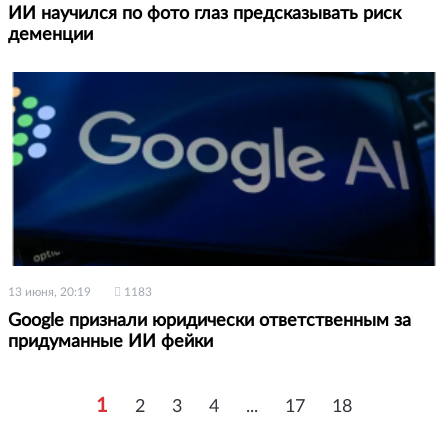
ИИ научился по фото глаз предсказывать риск
деменции
13 июня, 20:19
1183
Google признали юридически ответственным за
придуманные ИИ фейки
1
2
3
4
...
17
18