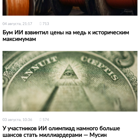
04 августа, 21:17
713
Бум ИИ взвинтил цены на медь к историческим
максимумам
03 августа, 10:36
574
У участников ИИ олимпиад намного больше
шансов стать миллиардерами — Мусин