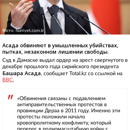
Фото: hurriyet.com.tr
Асада обвиняют в умышленных убийствах,
пытках, незаконном лишении свободы.
Суд в Дамаске выдал ордер на арест свергнутого в
декабре прошлого года сирийского президента
Башара
Асада
, сообщает Total.kz со ссылкой на
BBC
.
«Обвинения связаны с подавлением
антиправительственных протестов в
провинции Дераа в 2011 году. Именно эти
протесты положили начало
кровопролитному конфликту, который
перерос в полномасштабную войну с