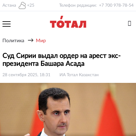
Астана
+25
Телефон редакции:
+7 700 978-78-54
→
Политика
Мир
Суд Сирии выдал ордер на арест экс-
президента Башара Асада
28 сентября 2025, 18:31
ИА Тотал Казахстан