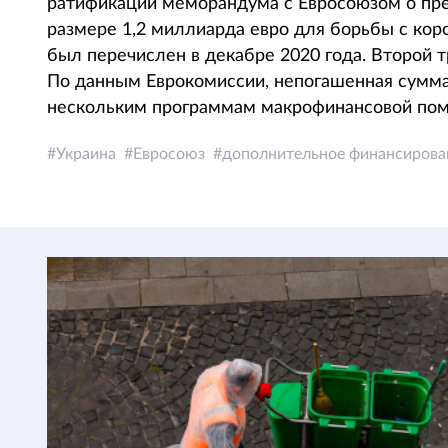
ратификации меморандума с Евросоюзом о пр
размере 1,2 миллиарда евро для борьбы с кор
был перечислен в декабре 2020 года. Второй 
По данным Еврокомиссии, непогашенная сумма
нескольким программам макрофинансовой помо
Украина
Евросоюз
дополнительное финансирова