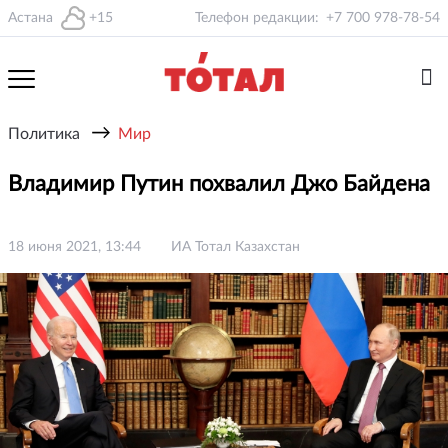
Астана
+15
Телефон редакции:
+7 700 978-78-54
→
Политика
Мир
Владимир Путин похвалил Джо Байдена
18 июня 2021, 13:44
ИА Тотал Казахстан