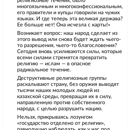
религиозные течения, было
многоязычным и многоконфессиональным,
его правители и купцы говорили на чужих
языках. И где теперь эта великая держава?
Ее больше нет! Она исчезла с карты!»
Возникает вопрос: наш народ сделает из
этого вывод или снова будет ждать чьего-
то разрешения, чьего-то благословения?
Сегодня вновь усиливаются силы, которые
всеми силами стремятся превратить
религию — ислам — в опасное
радикальное течение.
Деструктивные религиозные группы
раскалывают страну, без оружия выводят
тысячи наших молодых людей из
казахской среды, превращая их в силу,
направленную против собственного
народа, с целью разрушить нацию.
Нельзя, прикрываясь лозунгом
«государство отделено от религии»,
равнодушно наблюдать, как у нас под