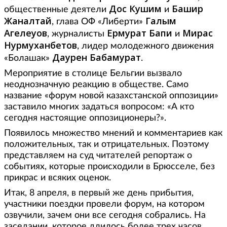
Дос Кушим
Башир
общественные деятели
и
Жаналтай
Галым
, глава ОФ «Либерти»
Агелеуов
Ермурат Бапи
Мирас
, журналисты
и
Нурмуханбетов
, лидер молодежного движения
Даурен Бабамурат
«Болашак»
.
Мероприятие в столице Бельгии вызвало
неоднозначную реакцию в обществе. Само
название «форум новой казахстанской оппозиции»
заставило многих задаться вопросом: «А кто
сегодня настоящие оппозиционеры?».
Появилось множество мнений и комментариев как
положительных, так и отрицательных. Поэтому
представляем на суд читателей репортаж о
событиях, которые происходили в Брюсселе, без
прикрас и всяких оценок.
Итак, 8 апреля, в первый же день прибытия,
участники поездки провели форум, на котором
озвучили, зачем они все сегодня собрались. На
заседании, которое длилось более трех часов,