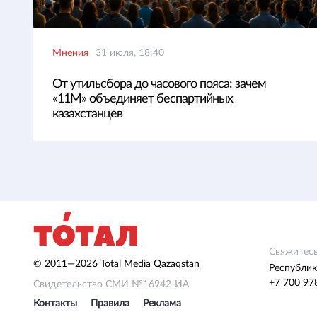
Мнения
31 июля, 18:40
От утильсбора до часового пояса: зачем
«11М» объединяет беспартийных
казахстанцев
Свяжитесь
© 2011—2026 Total Media Qazaqstan
Республик
+7 700 97
Свидетельство СМИ №16942-ИА
Контакты
Правила
Реклама