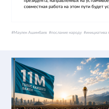
президента, направленных на устойчивое 
совместная работа на этом пути будет у
Маулен Ашимбаев
послание народу
инициатива 