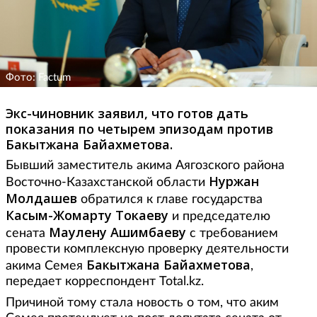
Фото: Factum
Экс-чиновник заявил, что готов дать
показания по четырем эпизодам против
Бакытжана Байахметова.
Бывший заместитель акима Аягозского района
Нуржан
Восточно-Казахстанской области
Молдашев
обратился к главе государства
Касым-Жомарту Токаеву
и председателю
Маулену Ашимбаеву
сената
с требованием
провести комплексную проверку деятельности
Бакытжана Байахметова
акима Семея
,
передает корреспондент Total.kz.
Причиной тому стала новость о том, что аким