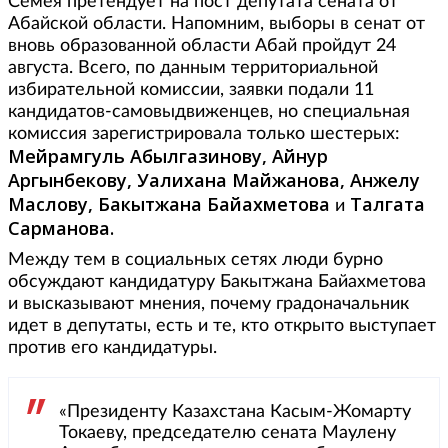
Семея претендует на пост депутата сената от
Абайской области. Напомним, выборы в сенат от
вновь образованной области Абай пройдут 24
августа. Всего, по данным территориальной
избирательной комиссии, заявки подали 11
кандидатов-самовыдвиженцев, но специальная
комиссия зарегистрировала только шестерых:
Мейрамгуль Абылгазинову, Айнур
Аргынбекову, Уалихана Майжанова, Анжелу
Маслову, Бакытжана Байахметова
Талгата
и
Сарманова.
Между тем в социальных сетях люди бурно
обсуждают кандидатуру Бакытжана Байахметова
и высказывают мнения, почему градоначальник
идет в депутаты, есть и те, кто открыто выступает
против его кандидатуры.
«Президенту Казахстана Касым-Жомарту
Токаеву, председателю сената Маулену