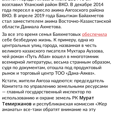
возглавил Уланский район ВКО. В декабре 2014
года пересел в кресло акима Аягозского района
ВКО. В апреле 2019 года Бакытжан Байахметов
стал заместителем акима Восточно-Казахстанской
области Даниала Ахметова.
За все это время семья Баяхметовых
обеспечила
себе безбедную жизнь. К примеру, одна из
центральных улиц города, названная в честь
великого казахского писателя Мухтара Ауэзова,
чей роман «Путь Абая» вошел в многотомник
всемирной литературы, весьма странным образом,
судя по документам, отошла под продуктовый
рынок и торговый центр ТОО «Дана-Аякөз».
Кстати, жители Аягоза надеются: председатель
Комитета по управлению земельными ресурсами
— главный государственный инспектор по
Мурат
использованию и охране земель РК
Темиржанов
и республиканская комиссия «Жер
аманаты» все-таки обратят внимание на эту