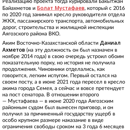
Реализацию проекта тогда курировали Бакытжан
Болат Мустафаев
Байахметов и
, который с 2016
по 2020 год занимал кресло руководителя отдела
ЖКХ, пассажирского транспорта, автомобильных
дорог, строительства и жилищной инспекции
Аягозского района ВКО.
Даниал
Аким Восточно-Казахстанской области
Ахметов
(на эту должность он был назначен в
ноябре 2014 года) в свою очередь устроил обоим
показательную порку, но история не получила
продолжения. Чиновники отделались, как
говорится, легким испугом. Первый остался на
своем посту, а в июне 2021 года пересел в кресло
акима города Семея, а сейчас и вовсе претендует
на пост сенатора. В отношении второго
— Мустафаева — в июне 2020 года Аягозским
районным судом был вынесен приговор, и он
получил за причиненный государству ущерб в
особо крупном размере наказание в виде
ограничения свободы сроком на 3 года 6 месяцев