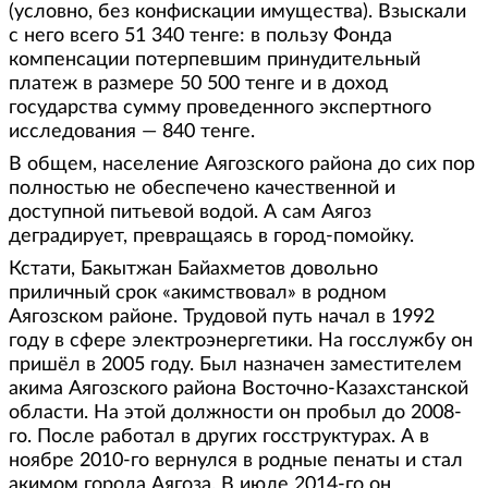
(условно, без конфискации имущества). Взыскали
с него всего 51 340 тенге: в пользу Фонда
компенсации потерпевшим принудительный
платеж в размере 50 500 тенге и в доход
государства сумму проведенного экспертного
исследования — 840 тенге.
В общем, население Аягозского района до сих пор
полностью не обеспечено качественной и
доступной питьевой водой. А сам Аягоз
деградирует, превращаясь в город-помойку.
Кстати, Бакытжан Байахметов довольно
приличный срок «акимствовал» в родном
Аягозском районе. Трудовой путь начал в 1992
году в сфере электроэнергетики. На госслужбу он
пришёл в 2005 году. Был назначен заместителем
акима Аягозского района Восточно-Казахстанской
области. На этой должности он пробыл до 2008-
го. После работал в других госструктурах. А в
ноябре 2010-го вернулся в родные пенаты и стал
акимом города Аягоза. В июле 2014-го он