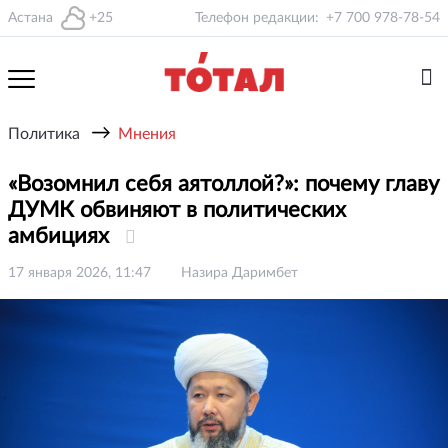
Астана
+25
Телефон редакции:
+7 700 978-78-54
→
Политика
Мнения
«Возомнил себя аятоллой?»: почему главу
ДУМК обвиняют в политических
амбициях
17 января 2026, 11:47
Назира Даримбет