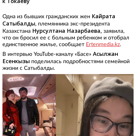
к Токаеву
Кайрата
Одна из бывших гражданских жен
Сатыбалды
, племянника экс-президента
Нурсултана Назарбаева,
Казахстана
заявила,
что он бросил ее с больным ребенком и отобрал
единственное жилье, сообщает
Ertenmedia.kz
.
Асылжан
В интервью YouTube-каналу «Басе»
Есенкызы
поделилась подробностями семейной
жизни с Сатыбалды.