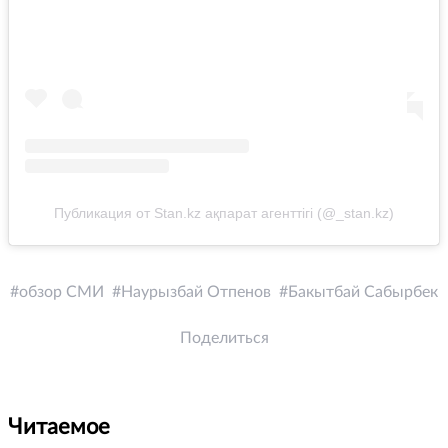
Публикация от Stan.kz ақпарат агенттігі (@_stan.kz)
обзор СМИ
Наурызбай Отпенов
Бакытбай Сабырбек
Поделиться
Читаемое