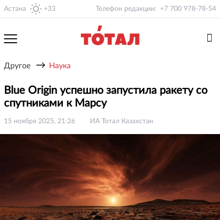
Астана
+33
Телефон редакции:
+7 700 978-78-54
→
Другое
Наука
Blue Origin успешно запустила ракету со
спутниками к Марсу
15 ноября 2025, 21:26
ИА Тотал Казахстан