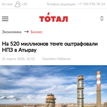
Астана
+20
Телефон редакции:
+7 700 978-78-54
→
Экономика
Бизнес
На 520 миллионов тенге оштрафовали
НПЗ в Атырау
31 марта 2026, 16:53
Тулеубек Габбасов