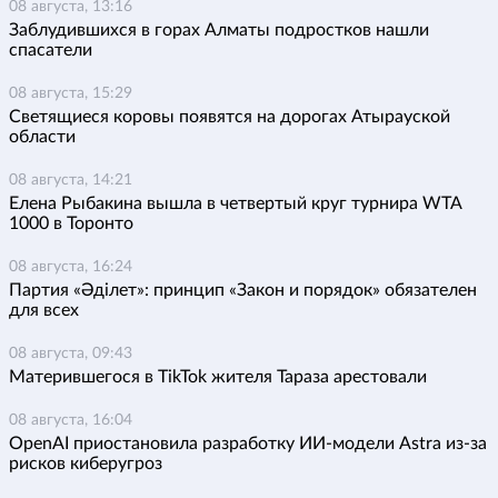
08 августа, 13:16
Заблудившихся в горах Алматы подростков нашли
спасатели
08 августа, 15:29
Светящиеся коровы появятся на дорогах Атырауской
области
08 августа, 14:21
Елена Рыбакина вышла в четвертый круг турнира WTA
1000 в Торонто
08 августа, 16:24
Партия «Әділет»: принцип «Закон и порядок» обязателен
для всех
08 августа, 09:43
Матерившегося в TikTok жителя Тараза арестовали
08 августа, 16:04
OpenAI приостановила разработку ИИ-модели Astra из-за
рисков киберугроз