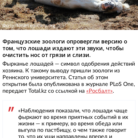
Фото: forum.equihelp.org
Французские зоологи опровергли версию о
том, что лошади издают эти звуки, чтобы
очистить нос от грязи и слизи.
Фырканье лошадей — символ одобрения действий
хозяина. К такому выводу пришли зоологи из
Реннcкого университета. Статья об этом
открытии была опубликована в журнале PLoS One,
передает Total.kz со ссылкой на
«Росбалт»
.
«Наблюдения показали, что лошади чаще
фыркают во время приятных событий в их
жизни — к примеру, во время обеда или
выгула по пастбищу, о чем также говорит
то, что их уши направлены вперед и