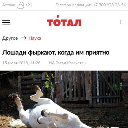
Астана
+21
Телефон редакции:
+7 700 978-78-54
→
Другое
Наука
Лошади фыркают, когда им приятно
15 июля 2018, 11:28
ИА Тотал Казахстан