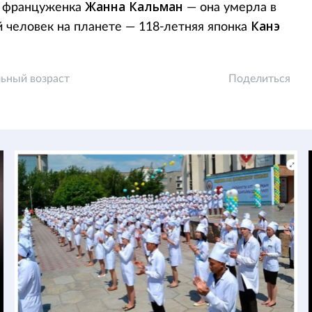
Жанна Кальман
я француженка
— она умерла в
Канэ
 человек на планете — 118-летняя японка
ьный возраст
Поделиться