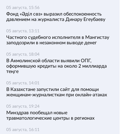
05 августа, 15:56
Фонд «Әділ сөз» выразил обеспокоенность
давлением на журналиста Динару Егеубаеву
05 августа, 13:11
Частного судебного исполнителя в Мангистау
заподозрили в незаконном выводе денег
05 августа, 18:04
В Акмолинской области выявили ОПГ,
оформившую кредиты на около 2 миллиарда
теңге
05 августа, 14:01
В Казахстане запустили сайт для помощи
женщинам-журналисткам при онлайн-атаках
05 августа, 19:24
Минздрав пообещал новые
травматологические центры в регионах
05 августа, 16:11