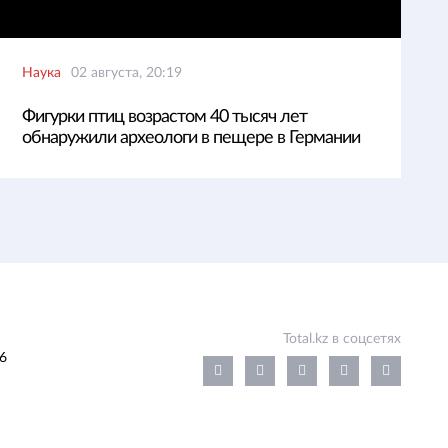
Наука
02 августа, 20:19
Фигурки птиц возрастом 40 тысяч лет
обнаружили археологи в пещере в Германии
Total.kz в соцсетях
6