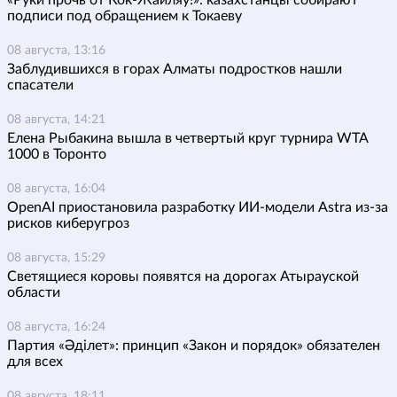
«Руки прочь от Кок-Жайляу!»: казахстанцы собирают
подписи под обращением к Токаеву
08 августа, 13:16
Заблудившихся в горах Алматы подростков нашли
спасатели
08 августа, 14:21
Елена Рыбакина вышла в четвертый круг турнира WTA
1000 в Торонто
08 августа, 16:04
OpenAI приостановила разработку ИИ-модели Astra из-за
рисков киберугроз
08 августа, 15:29
Светящиеся коровы появятся на дорогах Атырауской
области
08 августа, 16:24
Партия «Әділет»: принцип «Закон и порядок» обязателен
для всех
08 августа, 18:11