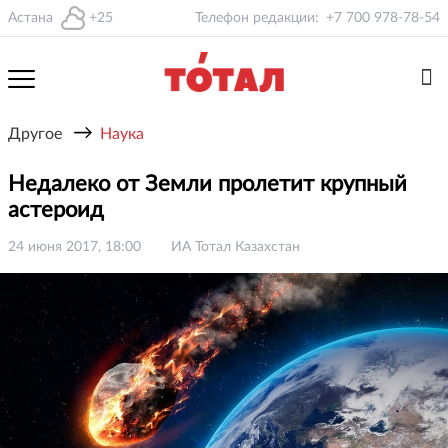
Астана
+25
Телефон редакции:
+7 700 978-78-54
→
Другое
Наука
Недалеко от Земли пролетит крупный
астероид
24 июня 2017, 18:00
ИА Тотал Казахстан