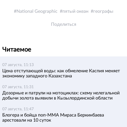
National Geographic
пятый океан
географы
Поделиться
Читаемое
07 августа, 11:13
Цена отступающей воды: как обмеление Каспия меняет
экономику западного Казахстана
07 августа, 11:31
Дозорные и патрули на мотоциклах: схему нелегальной
добычи золота выявили в Кызылординской области
07 августа, 11:47
Блогера и бойца поп-ММА Мираса Беркинбаева
арестовали на 10 суток